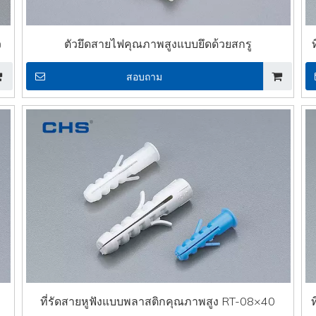
ว
ตัวยึดสายไฟคุณภาพสูงแบบยึดด้วยสกรู
สอบถาม
ที่รัดสายหูฟังแบบพลาสติกคุณภาพสูง RT-08×40