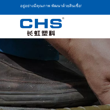
อยู่อย่างมีคุณภาพ พัฒนาด้วยสินเชื่อ!