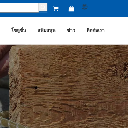


โซลูชั่น
สนับสนุน
ข่าว
ติดต่อเรา