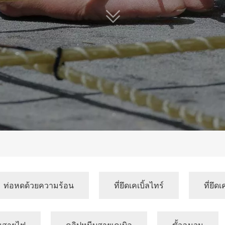
ท่อหดด้วยความร้อน
ที่ยึดเคเบิ้ลไทร์
ที่ยึดเ