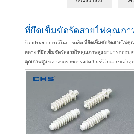
เคเบิ้ลแกลนด์
เด
ที่ยึดเข็มขัดรัดสายไฟคุณภา
ด้วยประสบการณ์ในการผลิต
ที่ยึดเข็มขัดรัดสายไฟค
หลาย
ที่ยึดเข็มขัดรัดสายไฟคุณภาพสูง
สามารถตอบสนอ
คุณภาพสูง
นอกจากรายการผลิตภัณฑ์ด้านล่างแล้ว