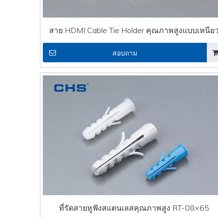
สาย HDMI Cable Tie Holder คุณภาพสูงแบบเหนีย
สอบถาม
ที่รัดสายหูฟังสแตนเลสคุณภาพสูง RT-08×65