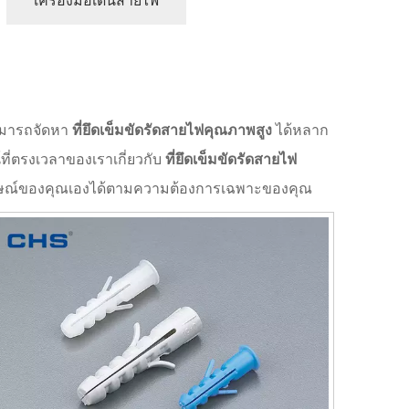
เครื่องมือเดินสายไฟ
มารถจัดหา
ที่ยึดเข็มขัดรัดสายไฟคุณภาพสูง
ได้หลาก
ตรงเวลาของเราเกี่ยวกับ
ที่ยึดเข็มขัดรัดสายไฟ
ักษณ์ของคุณเองได้ตามความต้องการเฉพาะของคุณ