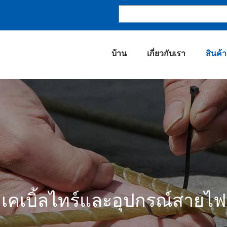
บ้าน
เกี่ยวกับเรา
สินค้า
เคเบิ้ลไทร์และอุปกรณ์สายไฟ