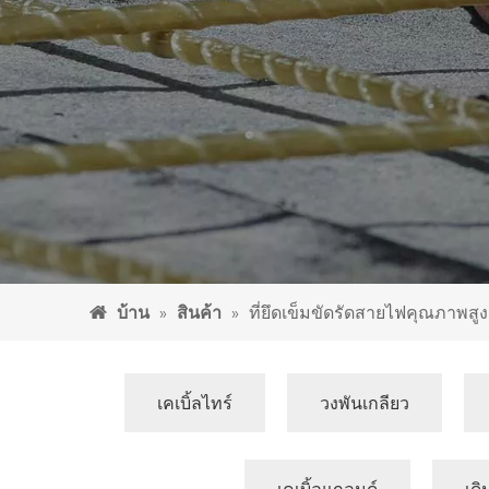
บ้าน
»
สินค้า
»
ที่ยึดเข็มขัดรัดสายไฟคุณภาพสูง
เคเบิ้ลไทร์
วงพันเกลียว