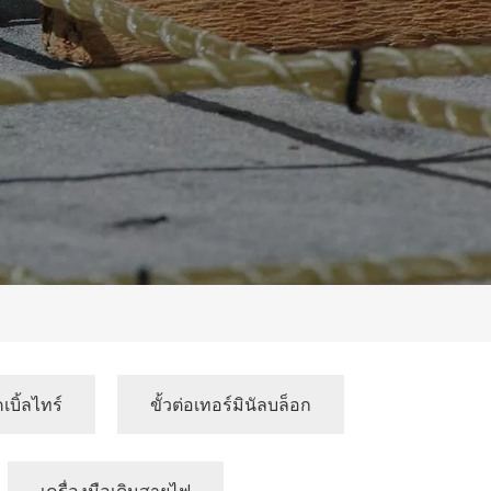
คเบิ้ลไทร์
ขั้วต่อเทอร์มินัลบล็อก