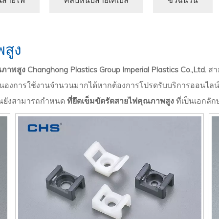
ินสายไฟ
คลิปหนีบสายเคเบิล
ขั้วฉนวน
พสูง
ุณภาพสูง
Changhong Plastics Group Imperial Plastics Co.,Ltd.
สา
งการใช้งานจำนวนมากได้หากต้องการโปรดรับบริการออนไลน์ที่
คุณยังสามารถกำหนด
ที่ยึดเข็มขัดรัดสายไฟคุณภาพสูง
ที่เป็นเอกล