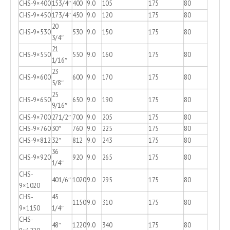
CHS-9×400
153/4″
400
9.0
105
175
80
CHS-9×450
173/4″
450
9.0
120
175
80
20
CHS-9×530
530
9.0
150
175
80
3/4″
21
CHS-9×550
550
9.0
160
175
80
1/16″
23
CHS-9×600
600
9.0
170
175
80
5/8″
25
CHS-9×650
650
9.0
190
175
80
9/16″
CHS-9×700
271/2″
700
9.0
205
175
80
CHS-9×760
30″
760
9.0
225
175
80
CHS-9×812
32″
812
9.0
243
175
80
36
CHS-9×920
920
9.0
265
175
80
1/4″
CHS-
401/6″
1020
9.0
295
175
80
9×1020
CHS-
45
1150
9.0
310
175
80
9×1150
1/4″
CHS-
48″
1220
9.0
340
175
80