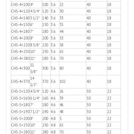
CHS-4×100
4″
100
3.6
22
40
18
CHS-4×120
4 3/4″
120
3.6
30
40
18
CHS-4×140
5 1/2″
140
3.6
33
40
18
CHS-4×150
6″
150
3.6
35
40
18
CHS-4×180
7″
180
3.6
44
40
18
CHS-4×200
8″
200
3.6
53
40
18
CHS-4×220
8 5/8″
220
3.6
58
40
18
CHS-4×250
10″
250
3.6
65
40
18
CHS-4×280
11″
180
3.6
70
40
18
11
CHS-4×300
300
3.6
80
40
18
5/8″
14
CHS-4×370
370
3.6
102
40
18
1/2″
CHS-5×120
4 3/4″
120
4.6
26
50
22
CHS-5×160
6 1/4″
160
4.6
39
50
22
CHS-5×180
7″
180
4.6
46
50
22
CHS-5×190
7 1/2″
190
4.6
48
50
22
CHS-5×200
8″
200
4.8
5.
50
22
CHS-5×250
10″
250
4.8
65
50
22
CHS-5×280
11″
280
4.8
70
50
22