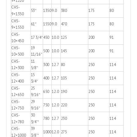
9×1220
CHS-
53″
1350
9.0
380
175
80
9×1350
CHS-
61″
1550
9.0
470
175
80
9×1550
CHS-
17 3/4″
450
10.0
125
200
91
10×450
CHS-
19
500
10.0
145
200
91
10×500
11/16″
CHS-
11
300
12.7
80
250
114
12×300
5/8″
CHS-
15
400
12.7
105
250
114
12×400
3/4″
CHS-
25
650
12.0
190
250
114
12×650
9/16″
CHS-
29
750
12.0
220
250
114
12×750
9/16″
CHS-
30
780
12.7
230
250
114
12×780
3/4'″
CHS-
39
1000
12.0
275
250
114
12×1000
3/8'″