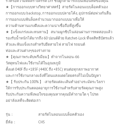
รั้วหรือความคิดสร้างสรรค์ DIY ซิปผูกสามารถเป็นเพื่อนที่ดีของคุณ
★【การออกแบบทางวิทยาศาสตร์】สายรัดไนลอนแบบล็อคตัวเอง
การออกแบบ backstop, การออกแบบปลายโค้ง, อุปกรณ์ต่อพ่วงกันลื่น
การออกแบบฟันล็อคจำนวนมากออกแบบมาเพื่อให้
ความต้านทานแรงดึงและความน่าเชื่อถือที่สูงขึ้น
★【แข็งแกร่งและทนทาน】 สนามผูกซิปไนล่อนผ่านการทดสอบแล้ว
รองรับน้ำหนักได้มากถึง 60 ปอนด์ด้วย Ratchet-Lock ที่จดสิทธิบัตรแล้ว
หัวและฟันแข็งแรงสำหรับยึดสายไฟ สายไฟ รถยนต์
ท่อและส่วนต่างๆของร่างกาย
★【คุณภาพระดับพรีเมียม】ทำจากไนลอน-66
วัสดุทนไฟและใช้งานได้ในอุณหภูมิ
ตั้งแต่ 040F ถึง +185F (440C ถึง +85C) ทนต่อทุกสภาพอากาศ
และการใช้งานกลางแจ้งที่โดนแสงแดดโดยตรงก็ไม่เป็นปัญหา
★【 รับประกัน 100% 】 -สายรัดแต่ละเส้นทำอย่างระมัดระวังเรา
ให้การรับประกันตลอดอายุการใช้งานสำหรับสายรัดคุณภาพสูง
รับประกันความพึงพอใจของคุณหากคุณมีคำถามใด ๆ โปรด
อย่าลังเลที่จะติดต่อเรา
รุ่น：
สายรัดไนลอนแบบล็อคตัวเอง
ยี่ห้อ：
CHS