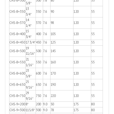
CHS-8×300
300
7.6
80
120
55
5/8″
13
CHS-8×350
350
7.6
90
120
55
3/4″
14
CHS-8×370
370
7.6
98
120
55
1/4″
15
CHS-8×400
400
7.6
105
120
55
3/4″
CHS-8×450
17 3/4″
450
7.6
125
120
55
19
CHS-8×500
500
7.6
145
120
55
11/16″
21
CHS-8×550
550
7.6
160
120
55
1/16″
23
CHS-8×600
600
7.6
170
120
55
5/8″
25
CHS-8×650
650
7.6
190
120
55
9/16″
29
CHS-8×750
750
7.6
220
120
55
9/16″
CHS-9×200
8″
200
9.0
50
175
80
CHS-9×300
115/8″
300
9.0
78
175
80