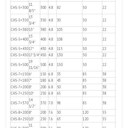
11
CHS-5×300
300
4.8
82
50
22
8/5″
13
CHS-5×350
350
4.8
30
50
22
3/4″
CHS-5×380
15″
380
4.8
105
50
22
15
CHS-5×400
400
4.8
108
50
22
3/4″
CHS-5×430
17″
430
4.8
115
50
22
CHS-5×450
17 3/4″
450
4.8
130
50
22
19
CHS-5×500
500
4.8
150
50
22
11/16″
CHS-7×150
6″
150
6.8
33
85
38
CHS-7×180
7″
180
6.8
43
85
38
CHS-7×200
8″
200
6.8
50
85
38
CHS-7×250
10″
250
6.8
65
85
38
14
CHS-7×370
370
7.0
98
85
38
1/2″
CHS-8×200
8″
200
7.6
50
120
55
CHS-8×250
10″
250
7.6
63
120
55
11