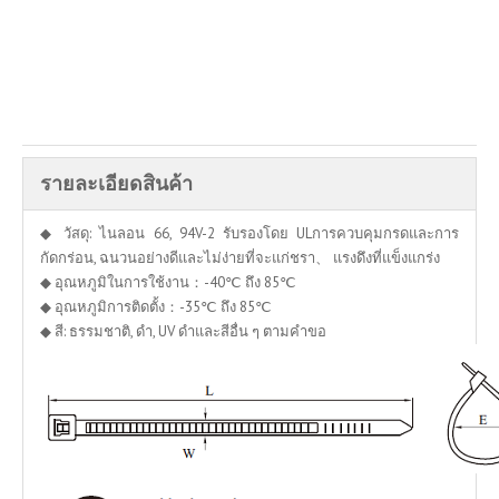
สอบถาม
เพิ่มลงในตะกร้าสอบถาม
รายละเอียดสินค้า
◆ วัสดุ: ไนลอน 66, 94V-2 รับรองโดย ULการควบคุมกรดและการ
กัดกร่อน, ฉนวนอย่างดีและไม่ง่ายที่จะแก่ชรา、 แรงดึงที่แข็งแกร่ง
◆ อุณหภูมิในการใช้งาน：-40℃ ถึง 85℃
◆ อุณหภูมิการติดตั้ง：-35℃ ถึง 85℃
◆ สี: ธรรมชาติ, ดำ, UV ดำและสีอื่น ๆ ตามคำขอ