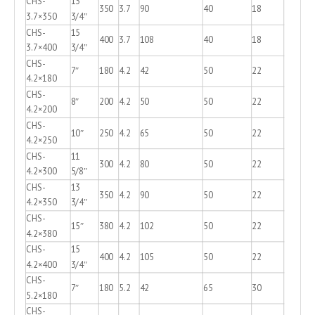
CHS-
13
350
3.7
90
40
18
3.7×350
3/4″
CHS-
15
400
3.7
108
40
18
3.7×400
3/4″
CHS-
7″
180
4.2
42
50
22
4.2×180
CHS-
8″
200
4.2
50
50
22
4.2×200
CHS-
10″
250
4.2
65
50
22
4.2×250
CHS-
11
300
4.2
80
50
22
4.2×300
5/8″
CHS-
13
350
4.2
90
50
22
4.2×350
3/4″
CHS-
15″
380
4.2
102
50
22
4.2×380
CHS-
15
400
4.2
105
50
22
4.2×400
3/4″
CHS-
7″
180
5.2
42
65
30
5.2×180
CHS-